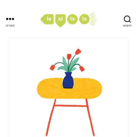
חיפוש
תפריט
LexiLaLa