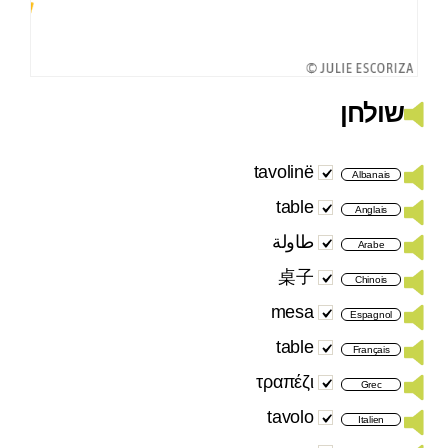
שולחן
tavolinë
Albanais
table
Anglais
طاولة
Arabe
桌子
Chinois
mesa
Espagnol
table
Français
τραπέζι
Grec
tavolo
Italien