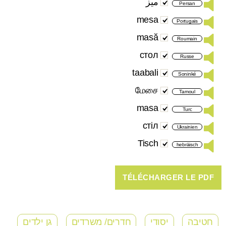
میز
Persan
mesa
Portugais
masă
Roumain
стол
Russe
taabali
Soninké
மேசை
Tamoul
masa
Turc
стіл
Ukrainien
Tisch
hebräisch
חטיבה
יסודי
חדרים/ משרדים
גן ילדים