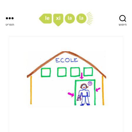
חיפוש
תפריט
LexiLaLa