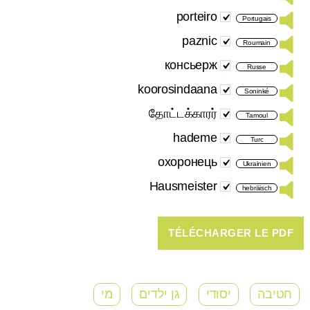
porteiro
Portugais
paznic
Roumain
консьерж
Russe
koorosindaana
Soninké
தோட்டக்காரர்
Tamoul
hademe
Turc
охоронець
Ukrainien
Hausmeister
hebräisch
חטיבה
יסודי
גן ילדים
מי