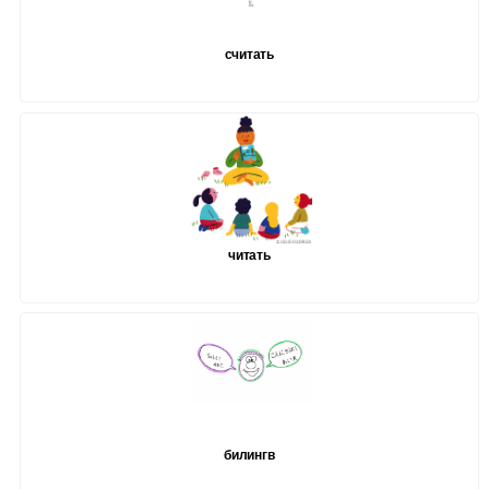
считать
читать
билингв