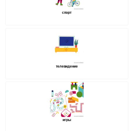
спорт
телевидение
игры