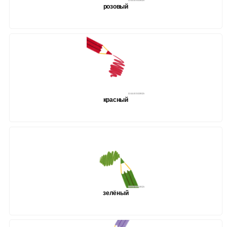
розовый
красный
зелёный