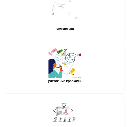
гимнастика
рисование красками