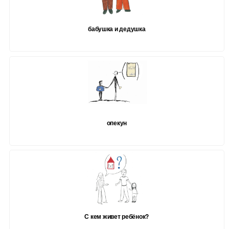
бабушка и дедушка
опекун
С кем живет ребёнок?