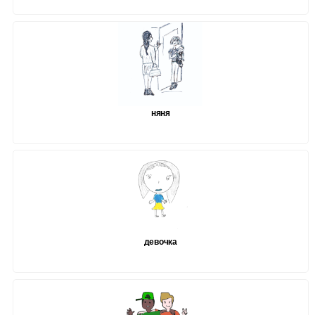
няня
девочка