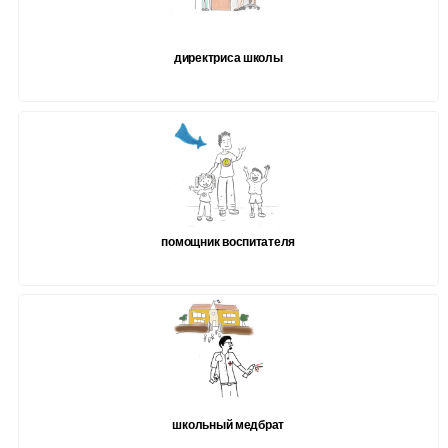
директриса школы
помощник воспитателя
школьный медбрат