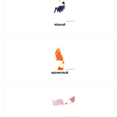
чёрный
оранжевый