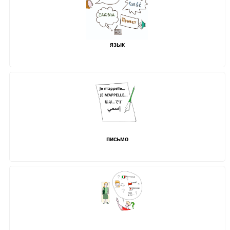
язык
письмо