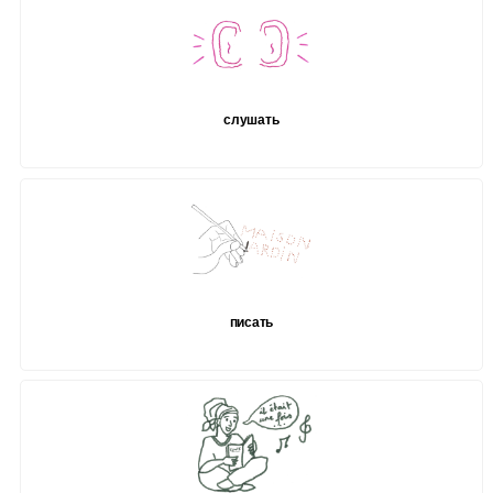
слушать
писать