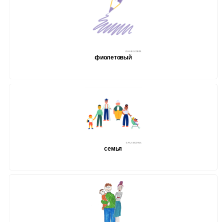
фиолетовый
семья