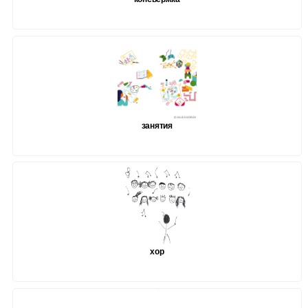
занятия
хор