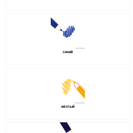
синий
жёлтый