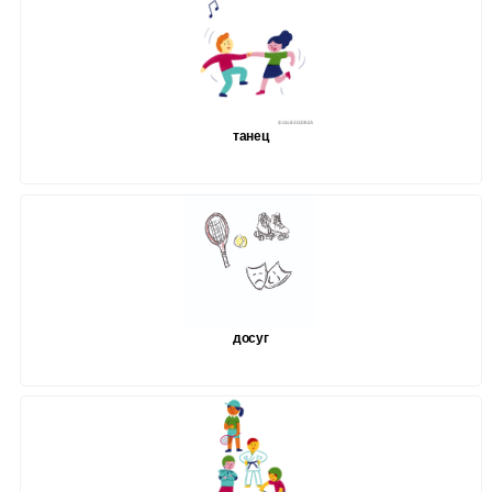
танец
досуг