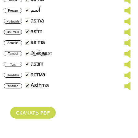
آسم
Persan
asma
Portugais
astm
Roumain
asima
Soninké
ஆஸ்துமா
Tamoul
astım
Turc
астма
Ukrainien
Asthma
russisch