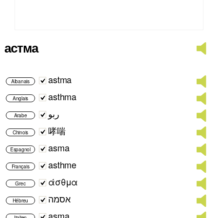
астма
astma
Albanais
asthma
Anglais
ربو
Arabe
哮喘
Chinois
asma
Espagnol
asthme
Français
άσθμα
Grec
אסמה
Hébreu
asma
Italien