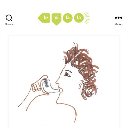
Поиск
Меню
LexiLaLa