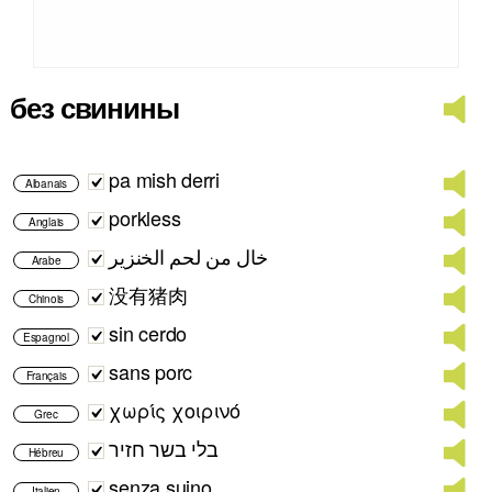
без свинины
pa mish derri
Albanais
porkless
Anglais
خال من لحم الخنزير
Arabe
没有猪肉
Chinois
sin cerdo
Espagnol
sans porc
Français
χωρίς χοιρινό
Grec
בלי בשר חזיר
Hébreu
senza suino
Italien