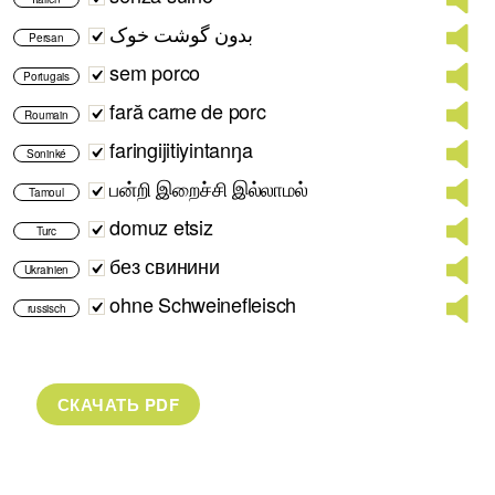
بدون گوشت خوک
Persan
sem porco
Portugais
fară carne de porc
Roumain
faringijitiyintanŋa
Soninké
பன்றி இறைச்சி இல்லாமல்
Tamoul
domuz etsiz
Turc
без свинини
Ukrainien
ohne Schweinefleisch
russisch