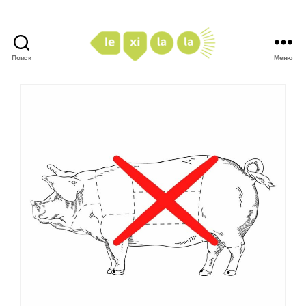
Поиск
Меню
LexiLaLa