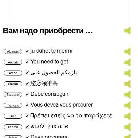
Вам надо приобрести …
ju duhet të merrni
Albanais
You need to get
Anglais
يلزمكم الحصول على
Arabe
您必须准备
Chinois
Debe conseguir
Espagnol
Vous devez vous procurer
Français
Πρέπει εσείς να τα παράχετε
Grec
אתה צריך לרכוש
Hébreu
Deve procurarsi
Italien