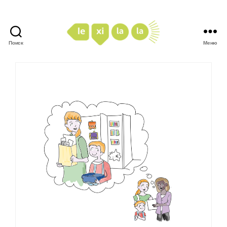
Поиск
Меню
LexiLaLa