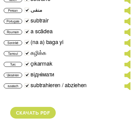
منفی
Persan
subtrair
Portugais
a scădea
Roumain
(na a) baga yi
Soninké
கழிக்க
Tamoul
çıkarmak
Turc
віднімати
Ukrainien
subtrahieren / abziehen
russisch