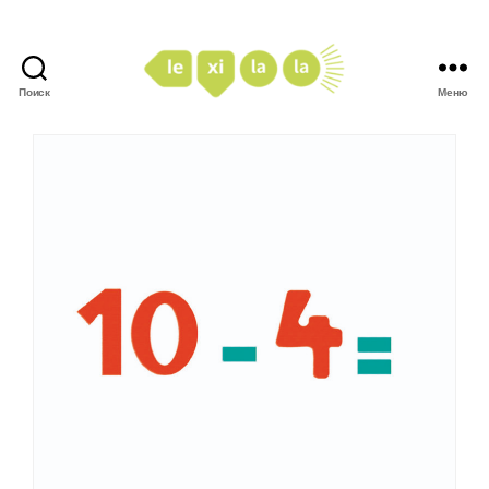
Поиск
Меню
LexiLaLa