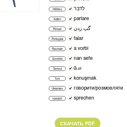
לדבר
Hébreu
parlare
Italien
گپ زدن
Persan
falar
Portugais
a vorbi
Roumain
nan sefe
Soninké
பேச
Tamoul
konuşmak
Turc
говорити/розмовляти
Ukrainien
sprechen
russisch