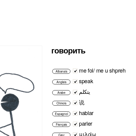
говорить
me fol/ me u shpreh
Albanais
speak
Anglais
يتكلم
Arabe
说
Chinois
hablar
Espagnol
parler
Français
μιλάω
Grec