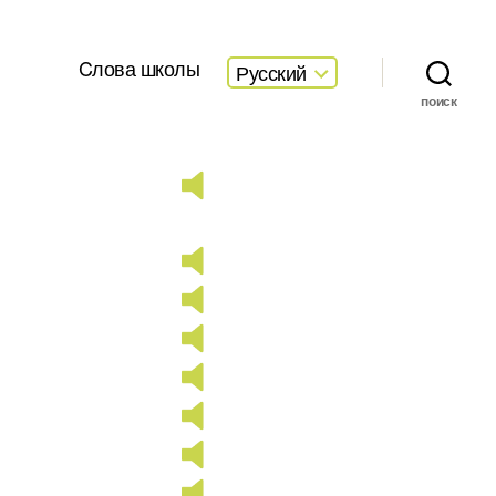
Cлова школы
Русский
поиск