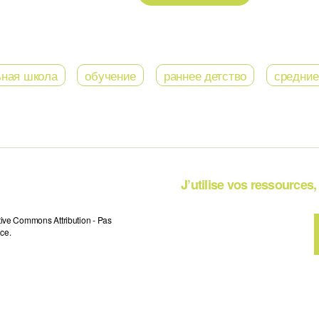
ьная школа
обучение
раннее детство
средние
J’utilise vos ressources, 
tive Commons Attribution - Pas
ce.