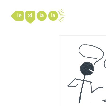
LexiLaLa