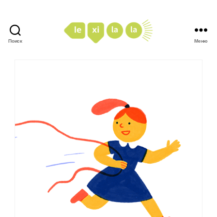
Поиск
Меню
LexiLaLa