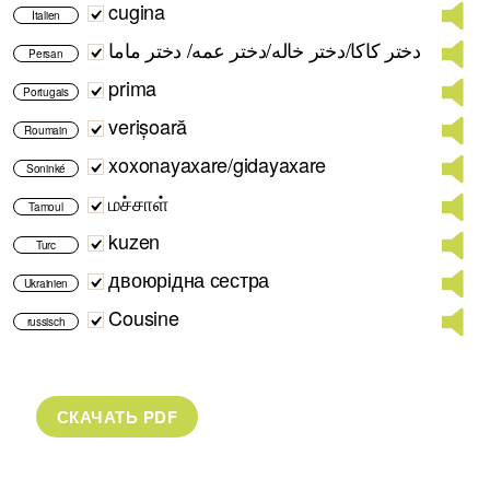
cugina
Italien
دختر کاکا/دختر خاله/دختر عمه/ دختر ماما
Persan
prima
Portugais
verișoară
Roumain
xoxonayaxare/gidayaxare
Soninké
மச்சாள்
Tamoul
kuzen
Turc
двоюрідна сестра
Ukrainien
Cousine
russisch