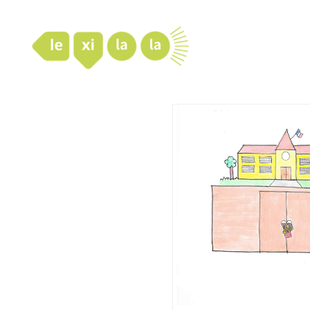
LexiLaLa