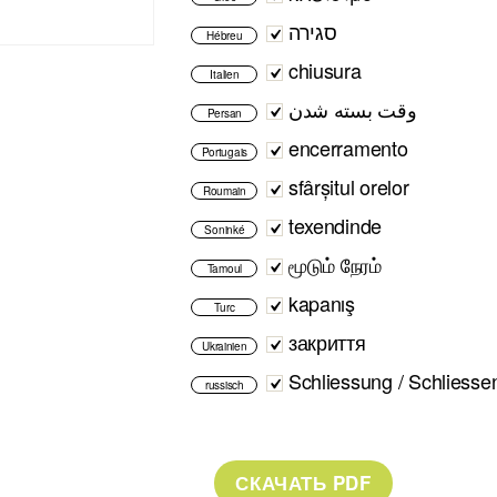
סגירה
Hébreu
chiusura
Italien
وقت بسته شدن
Persan
encerramento
Portugais
sfârșitul orelor
Roumain
texendinde
Soninké
மூடும் நேரம்
Tamoul
kapanış
Turc
закриття
Ukrainien
Schliessung / Schliesse
russisch