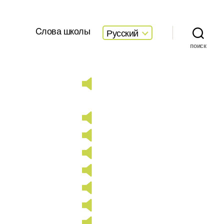
Cлова школы
Русский
поиск