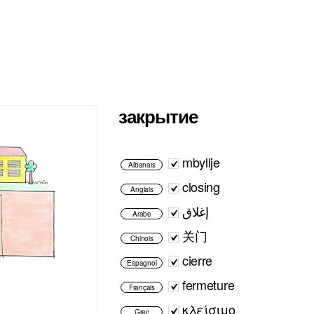
закрытие
mbyllje
Albanais
closing
Anglais
إغلاق
Arabe
关门
Chinois
cierre
Espagnol
fermeture
Français
κλείσιμο
Grec