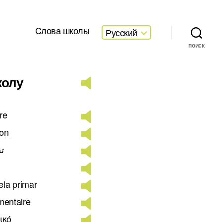
Cлова школы
Русский
поиск
колу
ore
ion
تس
ela primar
émentaire
ικό