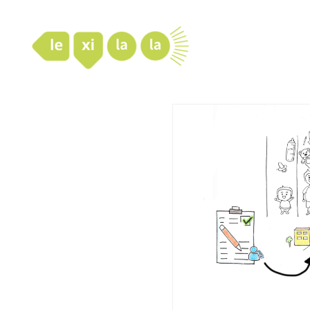
LexiLaLa