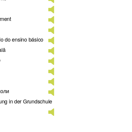
lement
clo do ensino básico
ală
e
коли
ung in der Grundschule