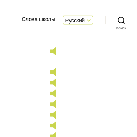
Cлова школы
Русский
поиск