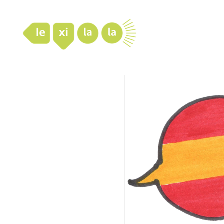
LexiLaLa