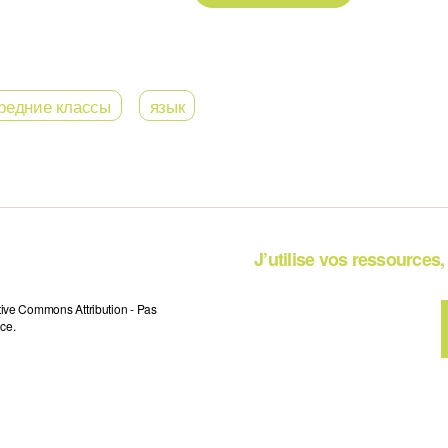
редние классы
язык
J’utilise vos ressources, 
tive Commons Attribution - Pas
ce.