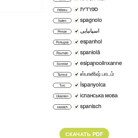
ספרדית
Hébreu
spagnolo
Italien
اسپانیایی
Persan
espanhol
Portugais
spaniolă
Roumain
esipaɲoolinxanne
Soninké
ஸ்பானிஷ் பாடம்
Tamoul
İspanyolca
Turc
іспанська мова
Ukrainien
spanisch
russisch