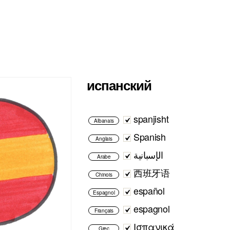
испанский
spanjisht
Albanais
Spanish
Anglais
الإسبانية
Arabe
西班牙语
Chinois
español
Espagnol
espagnol
Français
Ισπανικά
Grec