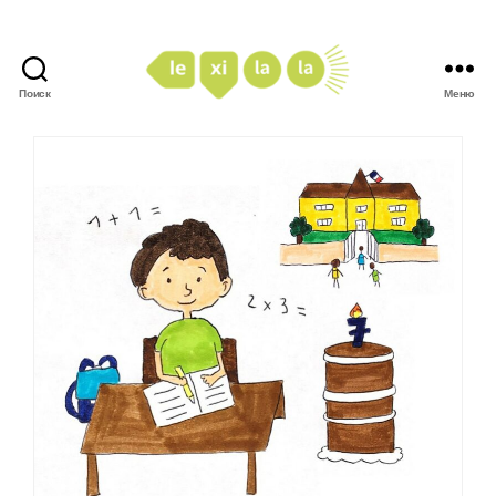
Поиск
Меню
LexiLaLa