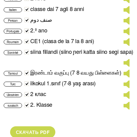
classe dai 7 agli 8 anni
Italien
صنف دوم
Persan
2.º ano
Portugais
CE1 (clasa de la 7 la 8 ani)
Roumain
siina fillandi (siino ɲeri katta siino segi sapa)
Soninké
இரண்டாம் வகுப்பு (7 8 வயது பிள்ளைகள்)
Tamoul
ilkokul 1.sınıf (7-8 yaş arası)
Turc
2 клас
Ukrainien
2. Klasse
russisch