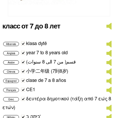
класс от 7 до 8 лет
klasa dytë
Albanais
year 7 to 8 years old
Anglais
قسم( من 7 الى 8 سنوات)
Arabe
小学二年级 (7到8岁)
Chinois
clase de 7 a 8 años
Espagnol
CE1
Français
δευτέρα δημοτικού (τάξη από 7 εώς 8
Grec
ετών)
כיתה ב'
Hébreu