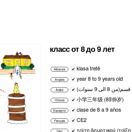
класс от 8 до 9 лет
klasa tretë
Albanais
year 8 to 9 years old
Anglais
قسم(من 8 الى 9 سنوات)
Arabe
小学三年级 (8到9岁)
Chinois
clase de 8 a 9 años
Espagnol
CE2
Français
τρίτη δημοτικού (τάξη
Grec