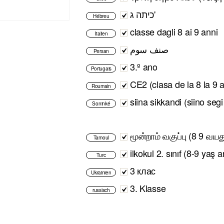
כיתה ג'
Hébreu
classe dagli 8 ai 9 anni
Italien
صنف سوم
Persan
3.º ano
Portugais
CE2 (clasa de la 8 la 9 a
Roumain
siina sikkandi (siino segi
Soninké
மூன்றாம் வகுப்பு (8 9 வய
Tamoul
ilkokul 2. sınıf (8-9 yaş a
Turc
3 клас
Ukrainien
3. Klasse
russisch