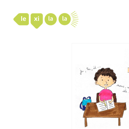
LexiLaLa