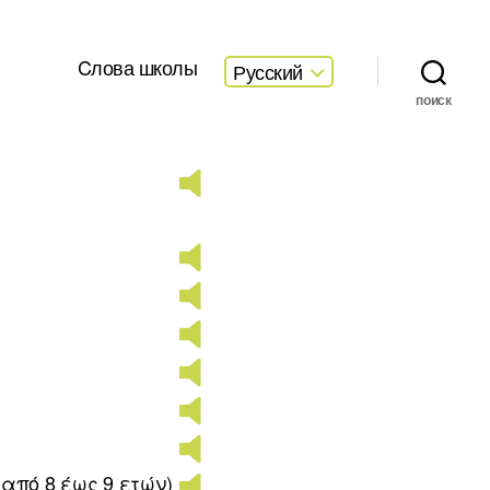
Cлова школы
Русский
поиск
 από 8 έως 9 ετών)