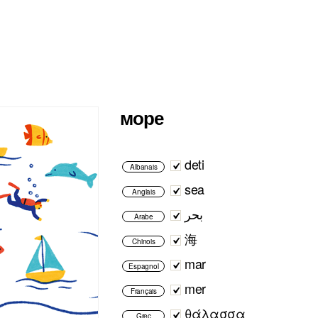
море
deti
Albanais
sea
Anglais
بحر
Arabe
海
Chinois
mar
Espagnol
mer
Français
θάλασσα
Grec