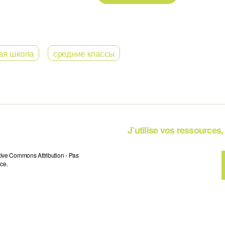
ая школа
средние классы
J’utilise vos ressources, 
tive Commons Attribution - Pas
ce.