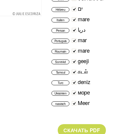
ים
Hébreu
mare
Italien
دریا
Persan
mar
Portugais
mare
Roumain
geeji
Soninké
கடல்
Tamoul
deniz
Turc
море
Ukrainien
Meer
russisch