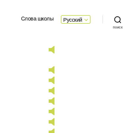
Cлова школы
Русский
поиск