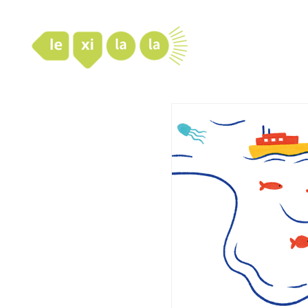
LexiLaLa