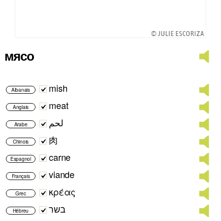
мясо
mish
Albanais
meat
Anglais
لحم
Arabe
肉
Chinois
carne
Espagnol
viande
Français
κρέας
Grec
בשר
Hébreu