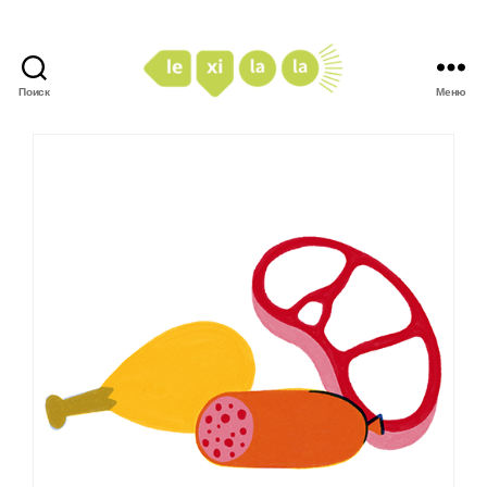
Поиск
Меню
LexiLaLa