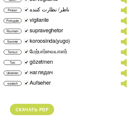
ناظر/ نظارت کننده
Persan
vigilante
Portugais
supraveghetor
Roumain
koroosinda(yugo)
Soninké
மேற்பார்வையாளர்
Tamoul
gözetmen
Turc
наглядач
Ukrainien
Aufseher
russisch