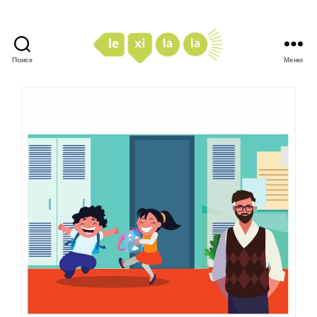
Поиск
Меню
LexiLaLa