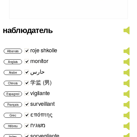
наблюдатель
roje shkolle
Albanais
monitor
Anglais
حارس
Arabe
学监 (男)
Chinois
vigilante
Espagnol
surveillant
Français
επόπτης
Grec
משגיח
Hébreu
sorvegliante
Italien