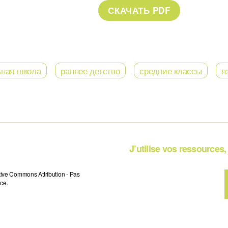
ьная школа
раннее детство
средние классы
я
J’utilise vos ressources, 
tive Commons Attribution - Pas
ce.