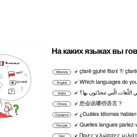
На каких языках вы го
çfarë gjuhë flisni ?/ çfar
Albanais
Which languages do yo
Anglais
اللّغات الّتي تتحدّثون بها؟
Arabe
您会说哪些语言？
Chinois
¿Cuáles idiomas hablan
Espagnol
Quelles langues parlez
Français
Ποιες γλώσσες μιλάτ
Grec