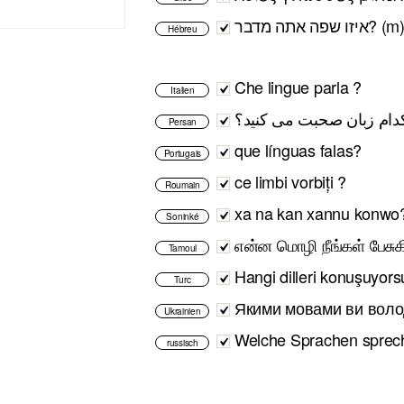
Hébreu
Che lingue parla ?
Italien
کدام زبان صحبت می کنید؟
Persan
que línguas falas?
Portugais
ce limbi vorbiți ?
Roumain
xa na kan xannu konwo
Soninké
என்ன மொழி நீங்கள் பேசுகி
Tamoul
Hangi dilleri konuşuyor
Turc
Якими мовами ви воло
Ukrainien
Welche Sprachen sprec
russisch