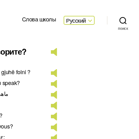
Cлова школы
Русский
поиск
ворите?
ë gjuhë folni ?
u speak?
ماهي 
?
-vous?
ε;