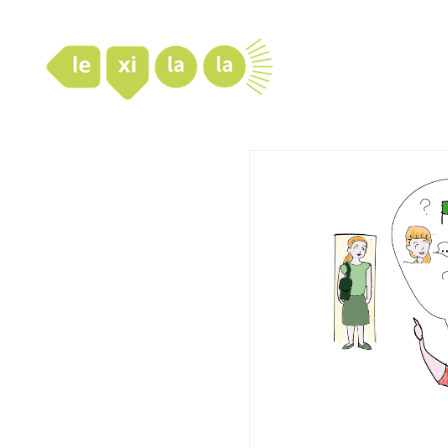
LexiLaLa