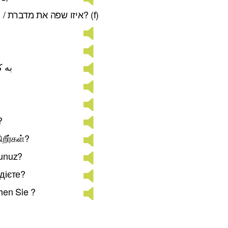
איזו שפה אתה מדבר? (m) / איזו שפה את מדברת? (f)
به 
?
றீர்கள்?
sunuz?
дієте?
hen Sie ?