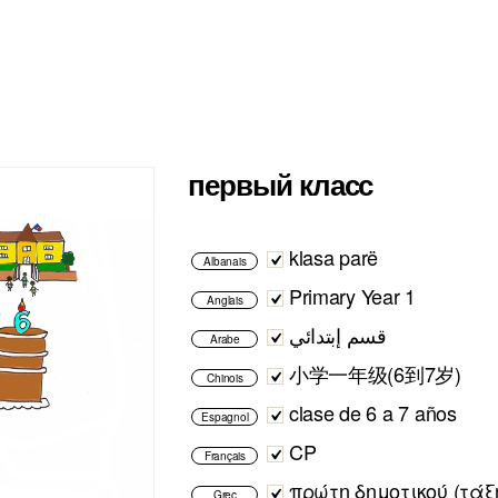
первый класс
klasa parë
Albanais
Primary Year 1
Anglais
قسم إبتدائي
Arabe
小学一年级(6到7岁)
Chinois
clase de 6 a 7 años
Espagnol
CP
Français
πρώτη δημοτικού (τάξ
Grec