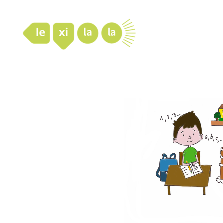
LexiLaLa