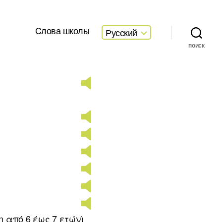
Cлова школы
Русский
поиск
η από 6 έως 7 ετών)