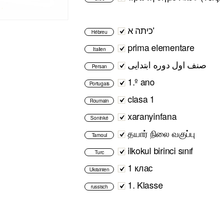
כיתה א'
Hébreu
prima elementare
Italien
صنف اول دوره ابتدایی
Persan
1.º ano
Portugais
clasa 1
Roumain
xaranyinfana
Soninké
தயார் நிலை வகுப்பு
Tamoul
ilkokul birinci sınıf
Turc
1 клас
Ukrainien
1. Klasse
russisch