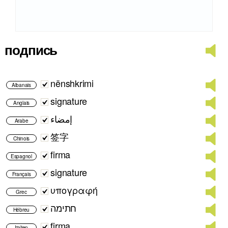
подпись
nënshkrimi
Albanais
signature
Anglais
إمضاء
Arabe
签字
Chinois
firma
Espagnol
signature
Français
υπογραφή
Grec
חתימה
Hébreu
firma
Italien