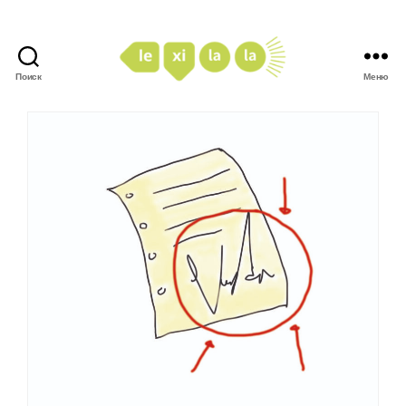
Поиск
Меню
LexiLaLa