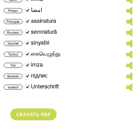
امضا
Persan
assinatura
Portugais
semnatură
Roumain
sinyatiri
Soninké
கையெழுத்து
Tamoul
imza
Turc
підпис
Ukrainien
Unterschrift
russisch