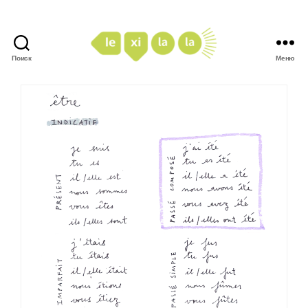
Поиск
Меню
LexiLaLa