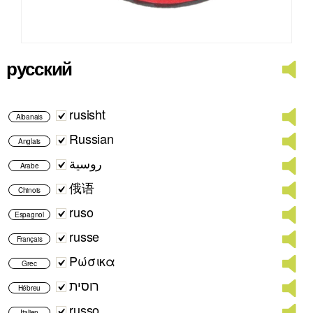
русский
rusisht
Albanais
Russian
Anglais
روسية
Arabe
俄语
Chinois
ruso
Espagnol
russe
Français
Ρώσικα
Grec
רוסית
Hébreu
russo
Italien