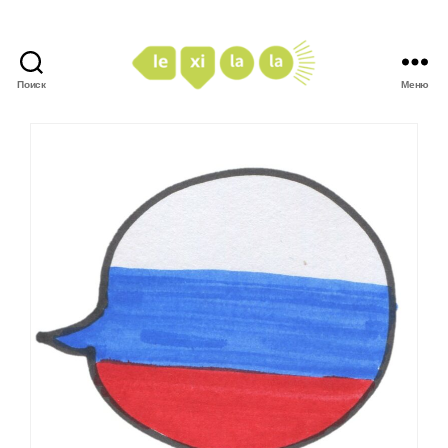
Поиск
Меню
LexiLaLa