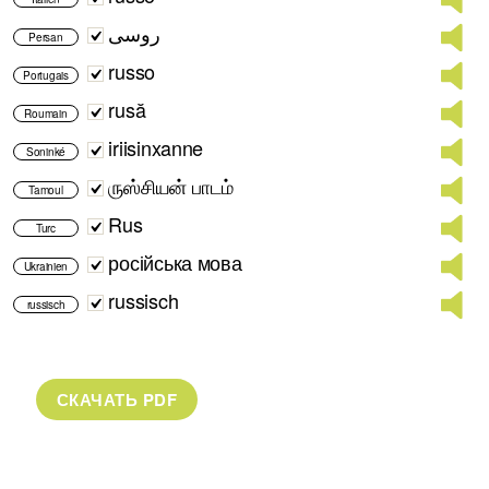
روسی
Persan
russo
Portugais
rusă
Roumain
iriisinxanne
Soninké
ருஸ்சியன் பாடம்
Tamoul
Rus
Turc
російська мова
Ukrainien
russisch
russisch