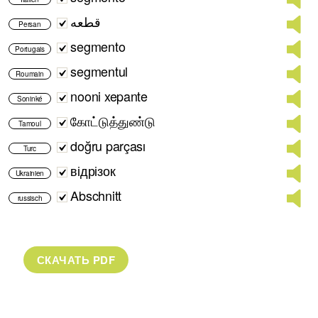
قطعه
Persan
segmento
Portugais
segmentul
Roumain
nooni xepante
Soninké
கோட்டுத்துண்டு
Tamoul
doğru parçası
Turc
відрізок
Ukrainien
Abschnitt
russisch