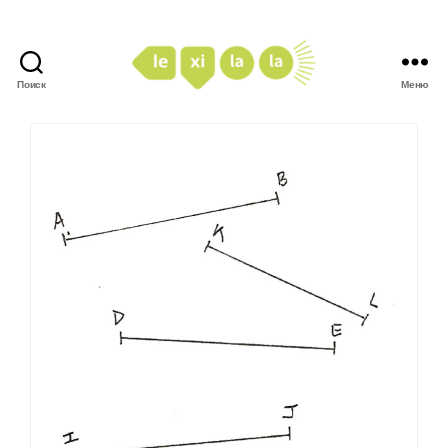
Поиск
Меню
LexiLaLa