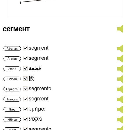
сегмент
segment
Albanais
segment
Anglais
قطعة
Arabe
段
Chinois
segmento
Espagnol
segment
Français
τμήμα
Grec
מקטע
Hébreu
segmento
Italien