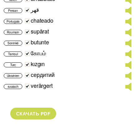
قهر
Persan
chateado
Portugais
supărat
Roumain
butunte
Soninké
கோபம்
Tamoul
kızgın
Turc
сердитий
Ukrainien
verärgert
russisch