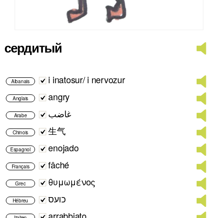
сердитый
i inatosur/ i nervozur
Albanais
angry
Anglais
غاضب
Arabe
生气
Chinois
enojado
Espagnol
fâché
Français
θυμωμένος
Grec
כועס
Hébreu
arrabbiato
Italien