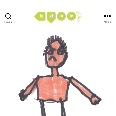
Поиск
Меню
LexiLaLa