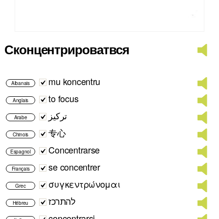
Сконцентрироватвся
mu koncentru
Albanais
to focus
Anglais
تركيز
Arabe
专心
Chinois
Concentrarse
Espagnol
se concentrer
Français
συγκεντρώνομαι
Grec
להתרכז
Hébreu
concentrarsi