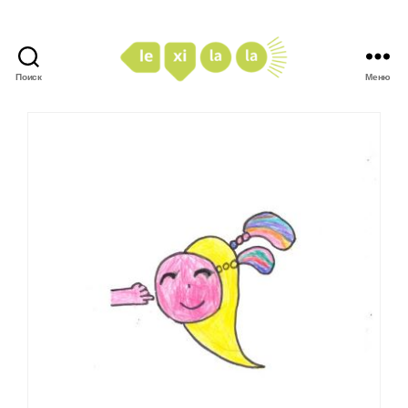
Поиск
Меню
LexiLaLa