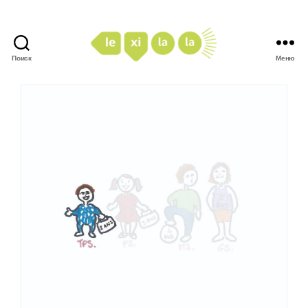
Поиск
Меню
LexiLaLa