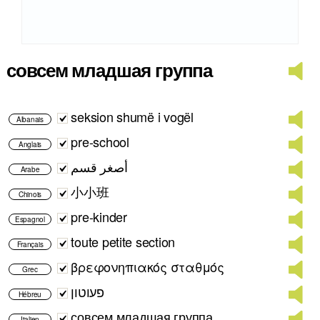
совсем младшая группа
seksion shumë i vogël
Albanais
pre-school
Anglais
أصغر قسم
Arabe
小小班
Chinois
pre-kinder
Espagnol
toute petite section
Français
βρεφονηπιακός σταθμός
Grec
פעוטון
Hébreu
совсем младшая группа
Italien