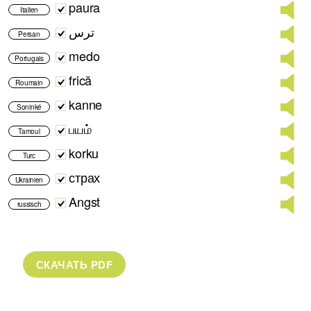
paura
Italien
ترس
Persan
medo
Portugais
frică
Roumain
kanne
Soninké
பயம்
Tamoul
korku
Turc
страх
Ukrainien
Angst
russisch