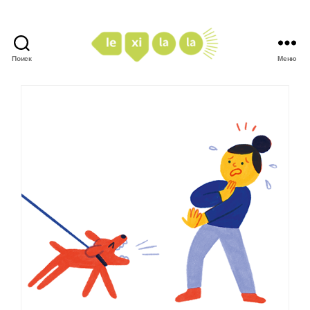
Поиск
Меню
LexiLaLa