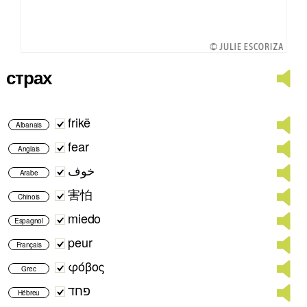
страх
frikë
Albanais
fear
Anglais
خوف
Arabe
害怕
Chinois
miedo
Espagnol
peur
Français
φόβος
Grec
פחד
Hébreu