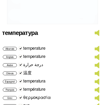
температура
temperature
Albanais
temperature
Anglais
درجة حرارة
Arabe
温度
Chinois
temperatura
Espagnol
température
Français
θερμοκρασία
Grec