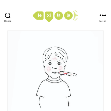
Поиск
Меню
LexiLaLa