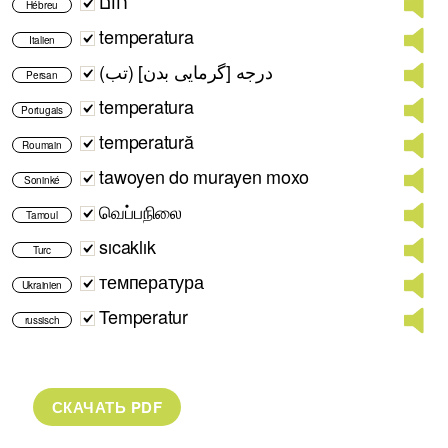
חום
Hébreu
temperatura
Italien
درجه [گرمایی بدن] (تب)
Persan
temperatura
Portugais
temperatură
Roumain
tawoyen do murayen moxo
Soninké
வெப்பநிலை
Tamoul
sıcaklık
Turc
температура
Ukrainien
Temperatur
russisch