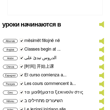
уроки начинаются в
mësimët fillojnë në
Albanais
Classes begin at ...
Anglais
الدروس تبدئ على
Arabe
[时间] 开始上课
Chinois
El curso comienza a...
Espagnol
Les cours commencent à...
Français
τα μαθήματα ξεκινούν στις
Grec
השיעורים מתחילים ב
Hébreu
Le lezioni iniziano alle...
Italien