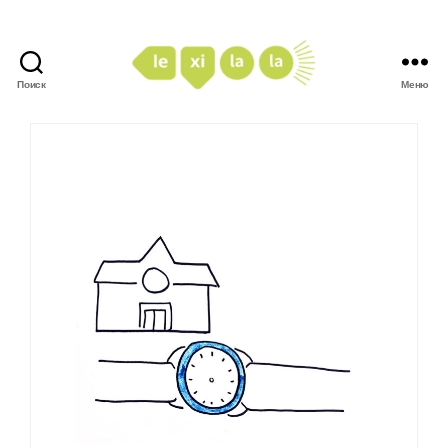
Поиск
Меню
LexiLaLa