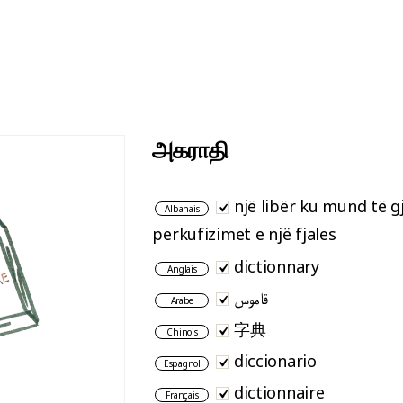
அகராதி
një libër ku mund të gj
Albanais
perkufizimet e një fjales
dictionnary
Anglais
قاموس
Arabe
字典
Chinois
diccionario
Espagnol
dictionnaire
Français