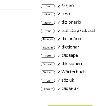
λεξικό
Grec
מילון
Hébreu
dizionario
Italien
لغت نامه/ فرهنگ لغت
Persan
dicionário
Portugais
dicționar
Roumain
словарь
Russe
dikisioneri
Soninké
Wörterbuch
Tamilisch
sözlük
Turc
словник
Ukrainien