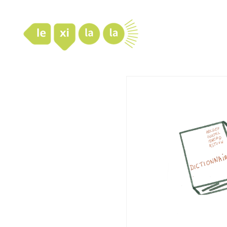
LexiLaLa