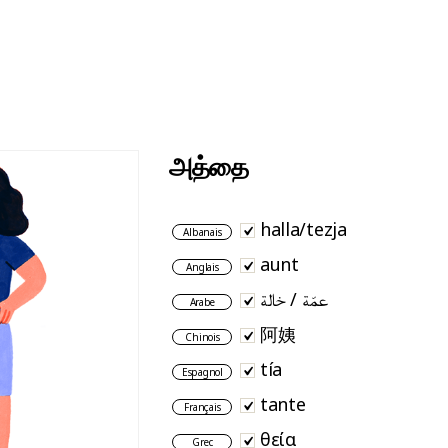
அத்தை
halla/tezja
Albanais
aunt
Anglais
عمّة / خالة
Arabe
阿姨
Chinois
tía
Espagnol
tante
Français
θεία
Grec