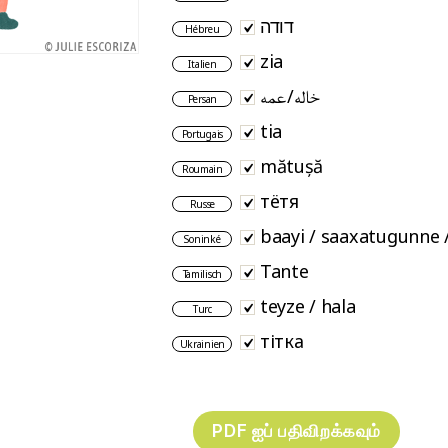
דודה
Hébreu
zia
Italien
خاله/عمه
Persan
tia
Portugais
mătușă
Roumain
тётя
Russe
baayi / saaxatugunne 
Soninké
Tante
Tamilisch
teyze / hala
Turc
тітка
Ukrainien