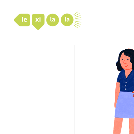
LexiLaLa