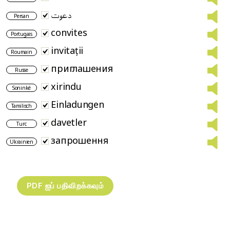
دعوت
Persan
convites
Portugais
invitații
Roumain
приглашения
Russe
xirindu
Soninké
Einladungen
Tamilisch
davetler
Turc
запрошення
Ukrainien