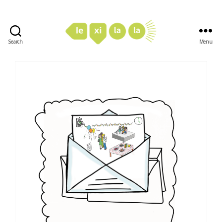
Search
Menu
LexiLaLa