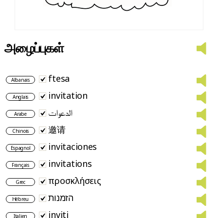
அழைப்புகள்
ftesa
Albanais
invitation
Anglais
الدعوات
Arabe
邀请
Chinois
invitaciones
Espagnol
invitations
Français
προσκλήσεις
Grec
הזמנות
Hébreu
inviti
Italien