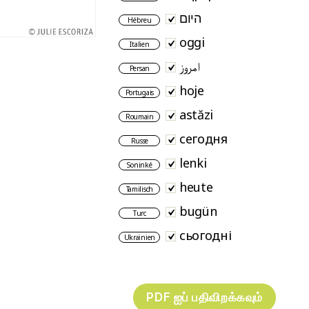
היום
Hébreu
oggi
Italien
امروز
Persan
hoje
Portugais
astăzi
Roumain
сегодня
Russe
lenki
Soninké
heute
Tamilisch
bugün
Turc
сьогодні
Ukrainien