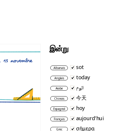
இன்று
sot
Albanais
today
Anglais
اليوم
Arabe
今天
Chinois
hoy
Espagnol
aujourd'hui
Français
σήμερα
Grec