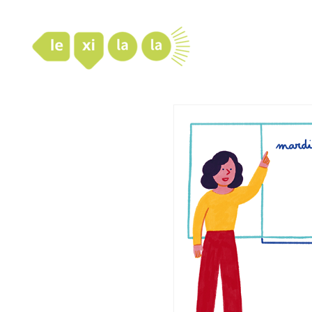
LexiLaLa