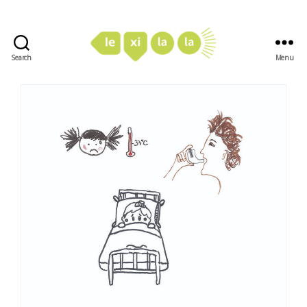
Search
Menu
LexiLaLa