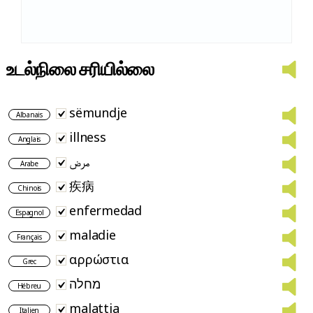
உடல்நிலை சரியில்லை
sëmundje
Albanais
illness
Anglais
مرض
Arabe
疾病
Chinois
enfermedad
Espagnol
maladie
Français
αρρώστια
Grec
מחלה
Hébreu
malattia
Italien