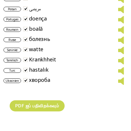
مریضی
Persan
doença
Portugais
boală
Roumain
болезнь
Russe
watte
Soninké
Krankhheit
Tamilisch
hastalık
Turc
хвороба
Ukrainien