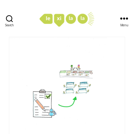
Search
Menu
LexiLaLa