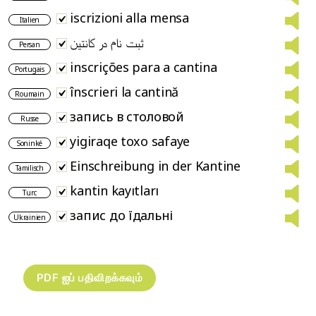
iscrizioni alla mensa
Italien
ثبت نام در کانتین
Persan
inscrições para a cantina
Portugais
înscrieri la cantină
Roumain
запись в столовой
Russe
yigiraqe toxo safaye
Soninké
Einschreibung in der Kantine
Tamilisch
kantin kayıtları
Turc
запис до їдальні
Ukrainien