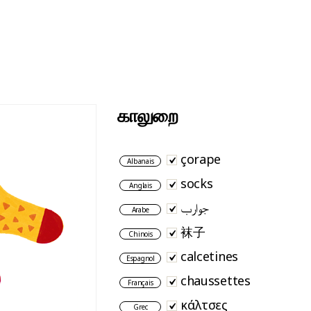
காலுறை
çorape
Albanais
socks
Anglais
جوارب
Arabe
袜子
Chinois
calcetines
Espagnol
chaussettes
Français
κάλτσες
Grec