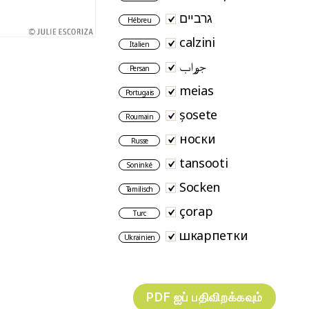
גרביים
Hébreu
calzini
Italien
جوراب
Persan
meias
Portugais
șosete
Roumain
носки
Russe
tansooti
Soninké
Socken
Tamilisch
çorap
Turc
шкарпетки
Ukrainien