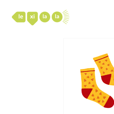
LexiLaLa