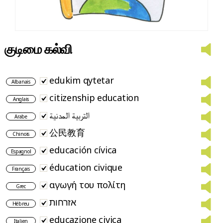
குடிமை கல்வி
edukim qytetar
Albanais
citizenship education
Anglais
التربية المدنية
Arabe
公民教育
Chinois
educación cívica
Espagnol
éducation civique
Français
αγωγή του πολίτη
Grec
אזרחות
Hébreu
educazione civica
Italien