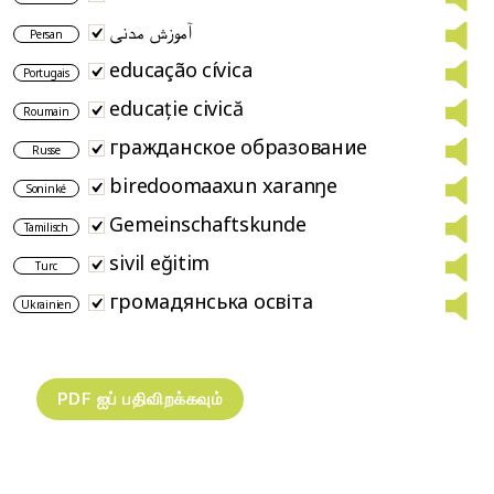
آموزش مدنی
Persan
educação cívica
Portugais
educație civică
Roumain
гражданское образование
Russe
biredoomaaxun xaranŋe
Soninké
Gemeinschaftskunde
Tamilisch
sivil eğitim
Turc
громадянська освіта
Ukrainien