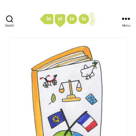
Search
Menu
LexiLaLa