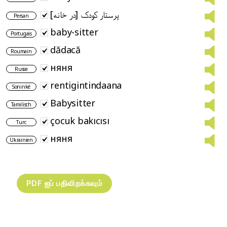
پرستار کودک [در خانه]
Persan
baby-sitter
Portugais
dădacă
Roumain
няня
Russe
rentigintindaana
Soninké
Babysitter
Tamilisch
çocuk bakıcısı
Turc
няня
Ukrainien