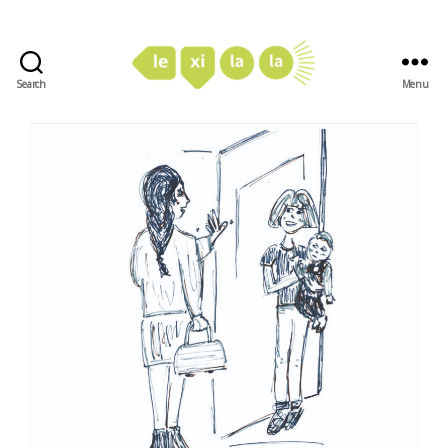
Search
Menu
LexiLaLa