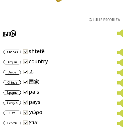
நாடு
shtetë
Albanais
country
Anglais
بلد
Arabe
国家
Chinois
país
Espagnol
pays
Français
χώρα
Grec
ארץ
Hébreu