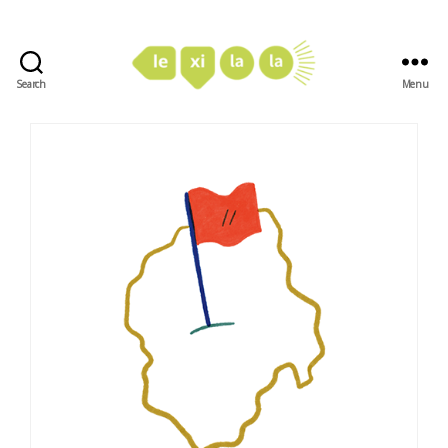
Search
Menu
LexiLaLa