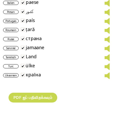
paese
Italien
کشور
Persan
país
Portugais
țară
Roumain
страна
Russe
jamaane
Soninké
Land
Tamilisch
ülke
Turc
країна
Ukrainien