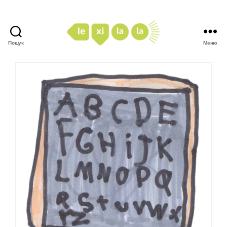
Пошук
Меню
LexiLaLa