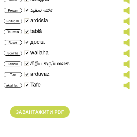
تخته سفید
Persan
ardósia
Portugais
tablă
Roumain
доска
Russe
wallaha
Soninké
சிறிய கரும்பலகை
Tamoul
arduvaz
Turc
Tafel
ukrainisch