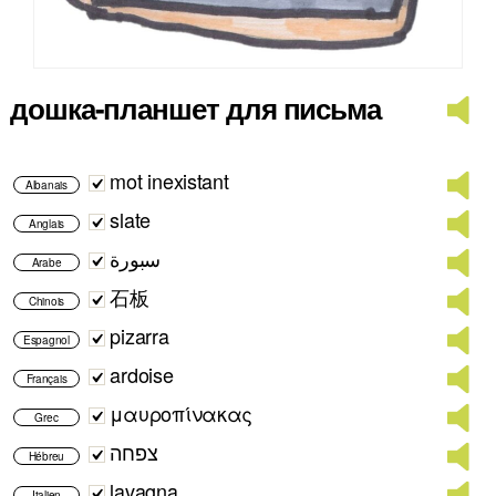
дошка-планшет для письма
mot inexistant
Albanais
slate
Anglais
سبورة
Arabe
石板
Chinois
pizarra
Espagnol
ardoise
Français
μαυροπίνακας
Grec
צפחה
Hébreu
lavagna
Italien