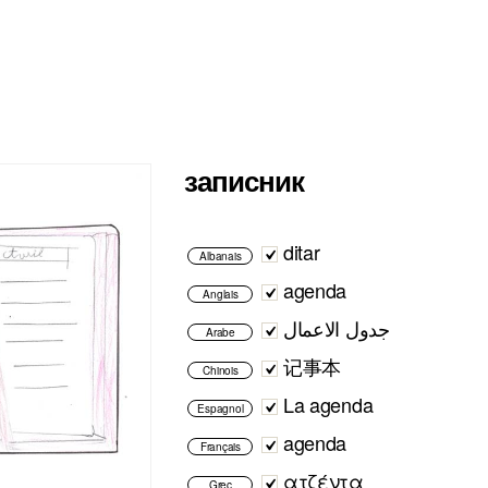
записник
ditar
Albanais
agenda
Anglais
جدول الاعمال
Arabe
记事本
Chinois
La agenda
Espagnol
agenda
Français
ατζέντα
Grec