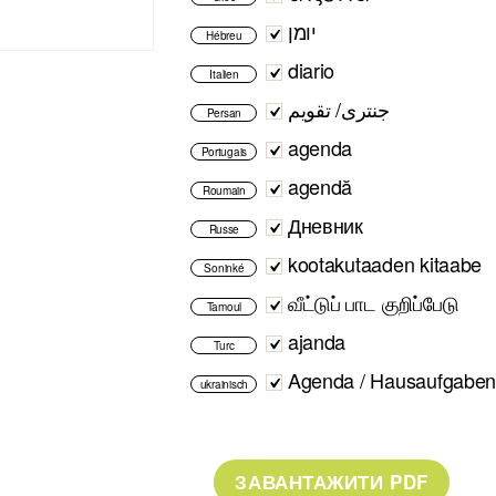
יומן
Hébreu
diario
Italien
جنتری/ تقویم
Persan
agenda
Portugais
agendă
Roumain
Дневник
Russe
kootakutaaden kitaabe
Soninké
வீட்டுப் பாட குறிப்பேடு
Tamoul
ajanda
Turc
Agenda / Hausaufgaben
ukrainisch