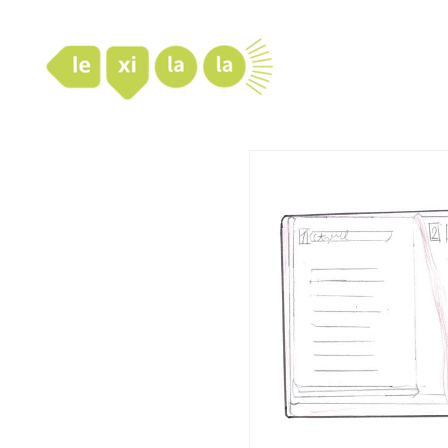
LexiLaLa