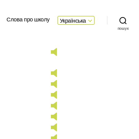
Слова про школу
Українська
пошук