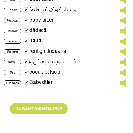
پرستار کودک [در خانه]
Persan
baby-sitter
Portugais
dădacă
Roumain
няня
Russe
rentigintindaana
Soninké
குழந்தை பாதுகாவளர்
Tamoul
çocuk bakıcısı
Turc
Babysitter
ukrainisch