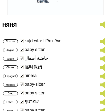
няня
kujdestar i fëmijëve
Albanais
baby sitter
Anglais
حاضنة أطفال
Arabe
临时保姆
Chinois
niñera
Espagnol
baby-sitter
Français
baby sitter
Grec
שמרטף
Hébreu
baby sitter
Italien