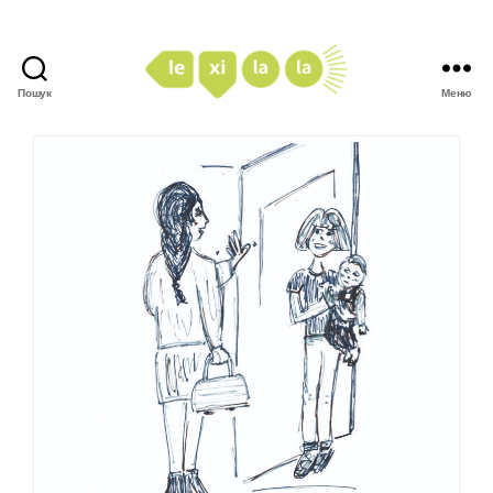
Пошук
Меню
LexiLaLa