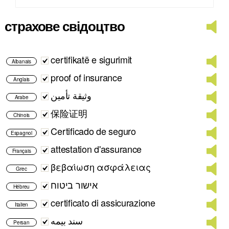
страхове свідоцтво
certifikatë e sigurimit
Albanais
proof of insurance
Anglais
وثيقة تأمين
Arabe
保险证明
Chinois
Certificado de seguro
Espagnol
attestation d'assurance
Français
βεβαίωση ασφάλειας
Grec
אישור ביטוח
Hébreu
certificato di assicurazione
Italien
سند بیمه
Persan