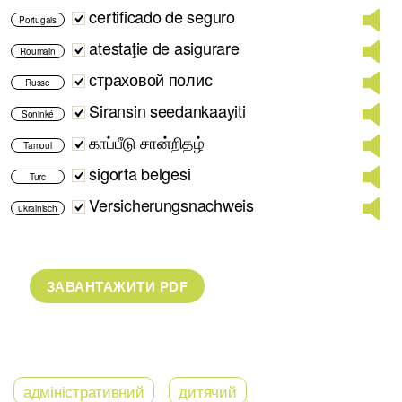
certificado de seguro
Portugais
atestaţie de asigurare
Roumain
страховой полис
Russe
Siransin seedankaayiti
Soninké
காப்பீடு சான்றிதழ்
Tamoul
sigorta belgesi
Turc
Versicherungsnachweis
ukrainisch
адміністративний
дитячий