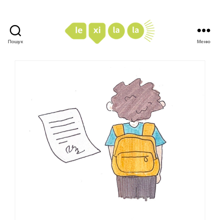
Пошук
Меню
LexiLaLa