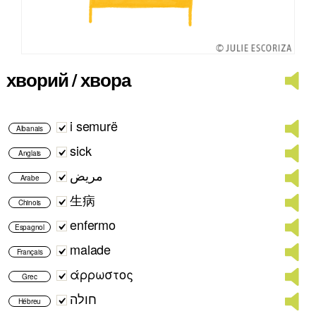
хворий / хвора
i semurë
Albanais
sick
Anglais
مريض
Arabe
生病
Chinois
enfermo
Espagnol
malade
Français
άρρωστος
Grec
חולה
Hébreu