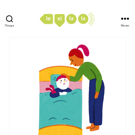
Пошук
Меню
LexiLaLa