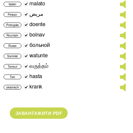
malato
Italien
مریض
Persan
doente
Portugais
bolnav
Roumain
больной
Russe
watunte
Soninké
வருத்தம்
Tamoul
hasta
Turc
krank
ukrainisch