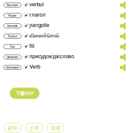
verbul
Roumain
глагол
Russe
ɲangolle
Soninké
வினைச்சொல்
Tamoul
fiil
Turc
присудок/дієслово
Ukrainien
Verb
chinesisch
初中
小学
法语