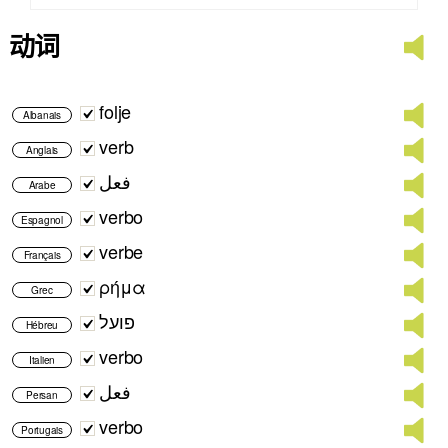
动词
folje
Albanais
verb
Anglais
فعل
Arabe
verbo
Espagnol
verbe
Français
ρήμα
Grec
פועל
Hébreu
verbo
Italien
فعل
Persan
verbo
Portugais