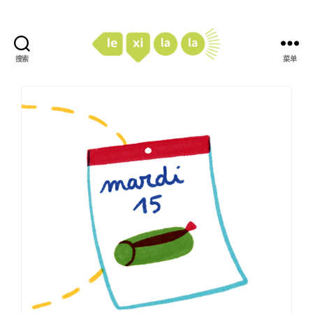
搜索
菜单
LexiLaLa