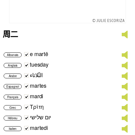
周二
e martë
Albanais
tuesday
Anglais
الثّلاثاء
Arabe
martes
Espagnol
mardi
Français
Τρίτη
Grec
יום שלישי
Hébreu
martedi
Italien