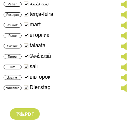
سه شنبه
Persan
terça-feira
Portugais
marți
Roumain
вторник
Russe
talaata
Soninké
செவ்வாய்
Tamoul
salı
Turc
вівторок
Ukrainien
Dienstag
chinesisch