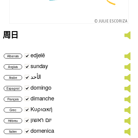
周日
edjelë
Albanais
sunday
Anglais
الأحد
Arabe
domingo
Espagnol
dimanche
Français
Κυριακή
Grec
יום ראשון
Hébreu
domenica
Italien