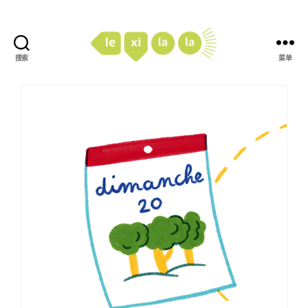
搜索
菜单
LexiLaLa