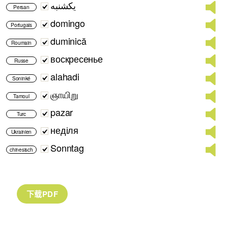
یکشنبه
Persan
domingo
Portugais
duminică
Roumain
воскресенье
Russe
alahadi
Soninké
ஞாயிறு
Tamoul
pazar
Turc
неділя
Ukrainien
Sonntag
chinesisch