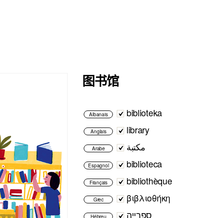
图书馆
biblioteka
Albanais
library
Anglais
مكتبة
Arabe
biblioteca
Espagnol
bibliothèque
Français
βιβλιοθήκη
Grec
ספרייה
Hébreu