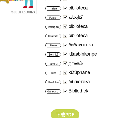
biblioteca
Italien
کتابخانه
Persan
biblioteca
Portugais
bibliotecă
Roumain
библиотека
Russe
kitaabinkonpe
Soninké
நூலகம்
Tamoul
kütüphane
Turc
бібліотека
Ukrainien
Bibliothek
chinesisch