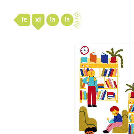
LexiLaLa