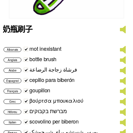
奶瓶刷子
mot inexistant
Albanais
bottle brush
Anglais
فرشاة زجاجة الرضاعة
Arabe
cepillo para biberón
Espagnol
goupillon
Français
βούρτσα μπουκαλιού
Grec
מברשת בקבוקים
Hébreu
scovolino per biberon
Italien
بورِس شستشو برای شیرچوشک
Persan