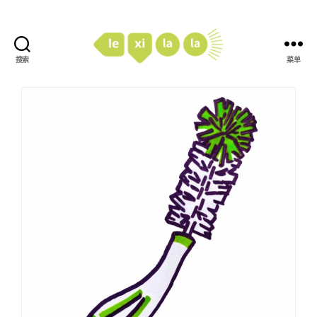
搜索
菜单
LexiLaLa