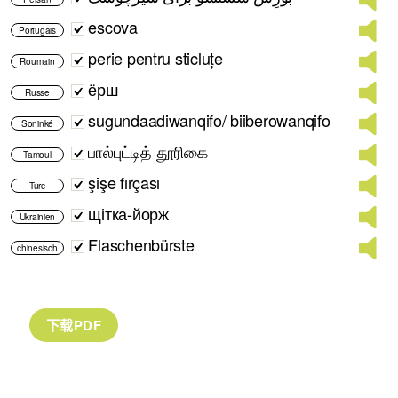
escova
Portugais
perie pentru sticluțe
Roumain
ёрш
Russe
sugundaadiwanqifo/ biiberowanqifo
Soninké
பால்புட்டித் தூரிகை
Tamoul
şişe fırçası
Turc
щітка-йорж
Ukrainien
Flaschenbürste
chinesisch