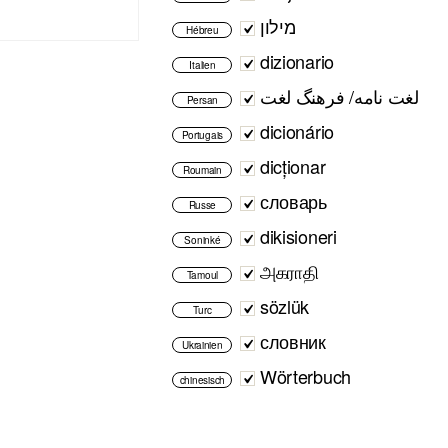
מילון
Hébreu
dizionario
Italien
لغت نامه/ فرهنگ لغت
Persan
dicionário
Portugais
dicționar
Roumain
словарь
Russe
dikisioneri
Soninké
அகராதி
Tamoul
sözlük
Turc
словник
Ukrainien
Wörterbuch
chinesisch