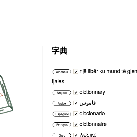
字典
një libër ku mund të gjen
Albanais
fjales
dictionnary
Anglais
قاموس
Arabe
diccionario
Espagnol
dictionnaire
Français
λεξικό
Grec