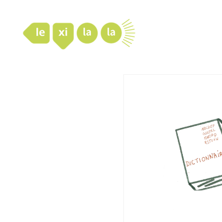
LexiLaLa